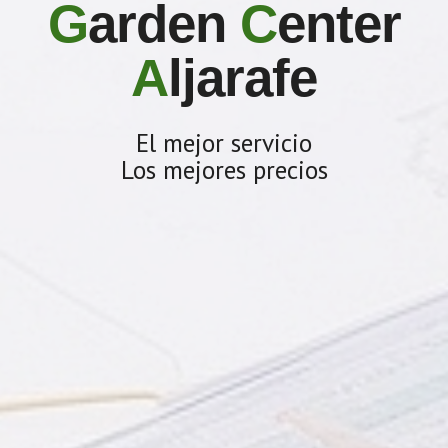
G
arden
C
enter
A
ljarafe
El mejor servicio
Los mejores precios